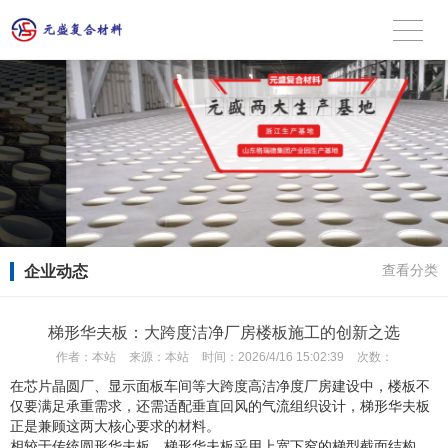
企业动态
查看分类
梯形华夫板：大跨度洁净厂房楼板施工的创新之选
作者：
本站
来源：
本站
时间：
2026/4/16 15:02:39
次数：
在芯片晶圆厂、显示面板车间等大跨度高洁净度厂房建设中，楼板不
仅要满足承重需求，还需适配垂直回风的气流组织设计，梯形华夫板
正是兼顾这两大核心要求的材料。
相较于传统圆形华夫板，梯形华夫板采用上宽下窄的梯型截面结构，