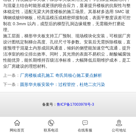
与混凝土结合时能形成更强的咬合应力，显著提升楼板的抗裂性与整
体稳定性，适配无梁大跨度楼板的施工场景。其基材多选用 SMC 玻
璃钢或镀锌钢板，经高温模压或精密焊接制成，表面平整度误差可控
制在 0.3mm 以内，成型后的梯型孔洞边缘规整，无需额外打磨处
理。
施工层面，梯形华夫板支持工厂预制、现场模块化安装，可根据厂房
设计图纸定制梯台高度、孔径尺寸等参数。安装后无需拆除模板，直
接预埋于混凝土内形成回风通道，倾斜的侧壁能加速空气流通，提升
洁净室的粉尘排出效率。同时，其光滑的表面不易积尘，耐酸碱腐蚀
性能优异，能长期维持百级洁净标准，大幅降低后期维护成本，是工
业厂房建设的理想材料。
上一条：
厂房楼板成孔施工 奇氏筒核心施工要点解析
下一条：
圆形华夫板安装中：过程管控，杜绝二次污染
备案号：
鲁ICP备17003978号-3
网站首页
联系电话
在线客服
公司地址