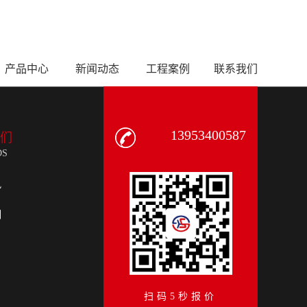
产品中心
新闻动态
工程案例
联系我们
13953400587
们
DS
讯
例
扫码5秒报价