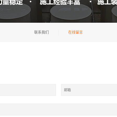
联系我们
在线留言