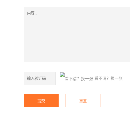
看不清？换一张