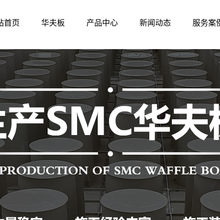
站首页
华夫板
产品中心
新闻动态
服务案