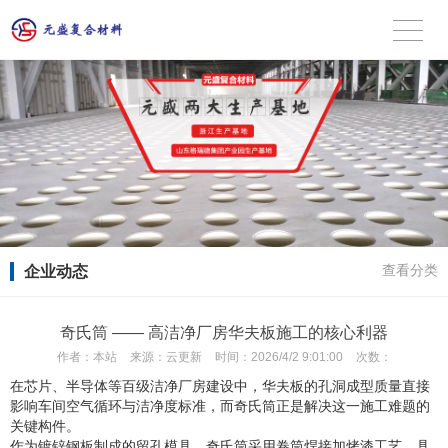
企业动态
查看分类
奇氏筒 —— 高洁净厂房华夫板施工的核心利器
作者：
本站
来源：
云更新
时间：
2026/4/2 9:01:00
次数：
在芯片、半导体等百级洁净厂房建设中，华夫板的孔洞成型质量直接
影响车间空气循环与洁净度标准，而奇氏筒正是解决这一施工难题的
关键构件。
作为镀锌钢板制成的留孔模具，奇氏筒采用卷筒焊接加烤漆工艺，具