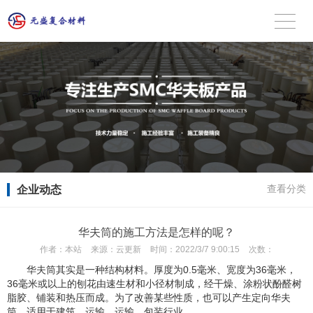
企业动态
查看分类
华夫筒的施工方法是怎样的呢？
作者：
本站
来源：
云更新
时间：
2022/3/7 9:00:15
次数：
华夫筒其实是一种结构材料。厚度为0.5毫米、宽度为36毫米，
36毫米或以上的刨花由速生材和小径材制成，经干燥、涂粉状酚醛树
脂胶、铺装和热压而成。为了改善某些性质，也可以产生定向华夫
筒。适用于建筑、运输、运输、包装行业。