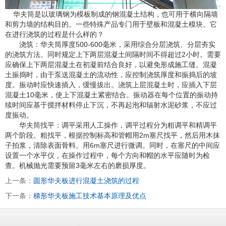
华夫筒是以玻璃钢为模板制成的钢混凝土结构，也可用于横向隔墙
和剪力墙的结构目的。一些特殊产品专门用于壁板和混凝土模块。它
在进行浇筑的过程是什么样的？
浇筑：华夫筒厚度500-600毫米，采用综合分层浇筑、分层夯实
的浇筑方法。同时规定上下两层混凝土间隔时间不得超过2小时。需要
应确保上下两层混凝土在初凝前结合良好，以避免形成施工缝。混凝
土振捣时，由于泵送混凝土的流动性，应控制浇筑厚度和振捣后的坡
度。振动时应快速插入，缓慢拔出。浇筑上层混凝土时，应插入下层
混凝土10毫米，使上下混凝土紧密结合。振动器在每个位置的振动持
续时间应基于搅拌材料停止下沉，不再起泡和辐射水泥砂浆，不应过
度振动。
华夫筒找平：调平采用人工操作，调平过程分为粗调平和精调平
两个阶段。粗找平，根据控制标高和管帽用2m塞尺找平，然后用木抹
子拍浆，清除表面骨料。用6m塞尺进行微调。同时，在塞尺的中间应
设置一个水平仪，在操作过程中，每个方向和帽的水平应随时为检
查。机械抛光需要预留3毫米左右的磨损厚度。
上一条：
圆形华夫板进行混凝土浇筑的过程
下一条：
梯形华夫板施工技术基本原理及优点