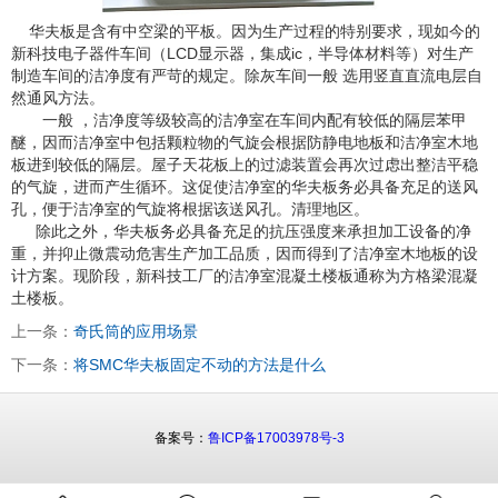
华夫板是含有中空梁的平板。因为生产过程的特别要求，现如今的
新科技电子器件车间（LCD显示器，集成ic，半导体材料等）对生产
制造车间的洁净度有严苛的规定。除灰车间一般 选用竖直直流电层自
然通风方法。
一般 ，洁净度等级较高的洁净室在车间内配有较低的隔层苯甲
醚，因而洁净室中包括颗粒物的气旋会根据防静电地板和洁净室木地
板进到较低的隔层。屋子天花板上的过滤装置会再次过虑出整洁平稳
的气旋，进而产生循环。这促使洁净室的华夫板务必具备充足的送风
孔，便于洁净室的气旋将根据该送风孔。清理地区。
除此之外，华夫板务必具备充足的抗压强度来承担加工设备的净
重，并抑止微震动危害生产加工品质，因而得到了洁净室木地板的设
计方案。现阶段，新科技工厂的洁净室混凝土楼板通称为方格梁混凝
土楼板。
上一条：
奇氏筒的应用场景
下一条：
将SMC华夫板固定不动的方法是什么
备案号：
鲁ICP备17003978号-3