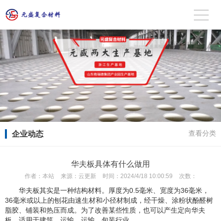
企业动态
查看分类
华夫板具体有什么做用
作者：
本站
来源：
云更新
时间：
2024/4/18 10:00:59
次数：
华夫板其实是一种结构材料。厚度为0.5毫米、宽度为36毫米，
36毫米或以上的刨花由速生材和小径材制成，经干燥、涂粉状酚醛树
脂胶、铺装和热压而成。为了改善某些性质，也可以产生定向华夫
板。适用于建筑、运输、运输、包装行业。